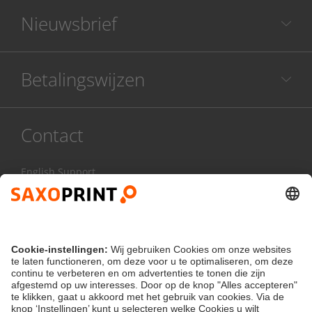
Nieuwsbrief
Betalingswijzen
Contact
English Support
078 486 999
Ma - Vr:
8.00 - 17.00 uur
Contactformulier
klantenservice@saxoprint.be