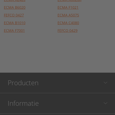
ECMA B6020
ECMA F1021
FEFCO 0427
ECMA A5075
ECMA B1010
ECMA C4080
ECMA F7001
FEFCO 0429
Producten
Informatie