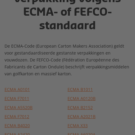
ECMA- of FEFCO-
standaard
De ECMA-Code (European Carton Makers Association) geldt
voor gestandaardiseerde gestanste verpakkingen en
vouwdozen. De FEFCO-Code (Fédération Européenne des
Fabricants de Carton Ondule) beschrijft verpakkingsmiddelen
van golfkarton en massief karton.
ECMA A0101
ECMA B1011
ECMA F7011
ECMA A0120B
ECMA A5520B
ECMA B2152
ECMA F7012
ECMA A2021B
ECMA B4020
ECMA X33
ECMA A2420
ECMA A6020A