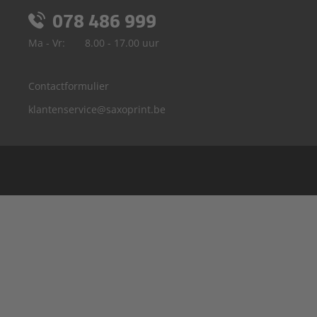
078 486 999
Ma - Vr:
8.00 - 17.00 uur
Contactformulier
klantenservice@saxoprint.be
Duitsland
Frankrijk
Groot-Brittannië
Italië