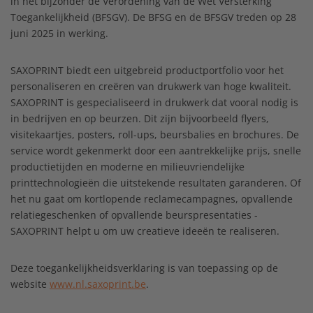
in het bijzonder de Verordening van de Wet Versterking
Toegankelijkheid (BFSGV). De BFSG en de BFSGV treden op 28
juni 2025 in werking.
SAXOPRINT biedt een uitgebreid productportfolio voor het
personaliseren en creëren van drukwerk van hoge kwaliteit.
SAXOPRINT is gespecialiseerd in drukwerk dat vooral nodig is
in bedrijven en op beurzen. Dit zijn bijvoorbeeld flyers,
visitekaartjes, posters, roll-ups, beursbalies en brochures. De
service wordt gekenmerkt door een aantrekkelijke prijs, snelle
productietijden en moderne en milieuvriendelijke
printtechnologieën die uitstekende resultaten garanderen. Of
het nu gaat om kortlopende reclamecampagnes, opvallende
relatiegeschenken of opvallende beurspresentaties -
SAXOPRINT helpt u om uw creatieve ideeën te realiseren.
Deze toegankelijkheidsverklaring is van toepassing op de
website
www.nl.saxoprint.be
.