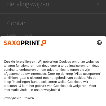
Betalingswijzen
Contact
English Support
078 486 999
Ma - Vr:
8.00 - 17.00 uur
Contactformulier
klantenservice@saxoprint.be
België