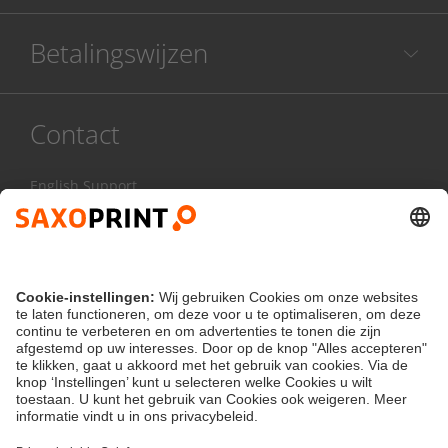
Betalingswijzen
Contact
English Support
078 486 999
Ma - Vr:
8.00 - 17.00 uur
Contactformulier
klantenservice@saxoprint.be