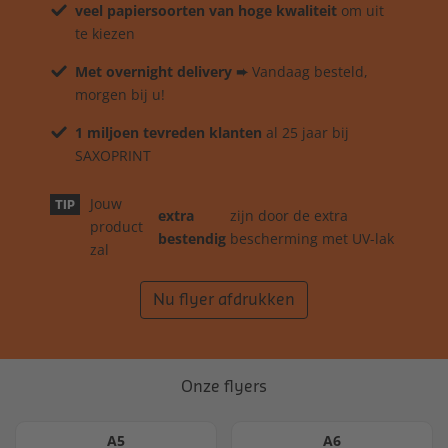
veel papiersoorten van hoge kwaliteit
om uit
te kiezen
Met overnight delivery ➨
Vandaag besteld,
morgen bij u!
1 miljoen tevreden klanten
al 25 jaar bij
SAXOPRINT
Jouw
TIP
extra
zijn door de extra
product
bestendig
bescherming met UV-lak
zal
Nu flyer afdrukken
Onze flyers
A5
A6