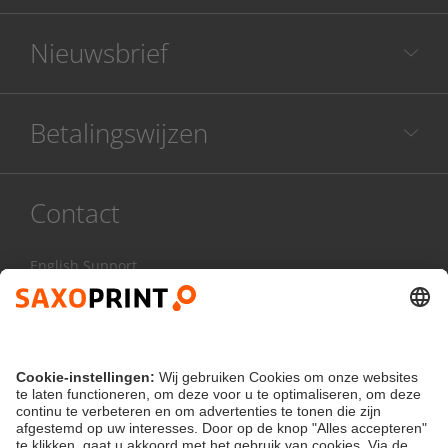
Nieuwsbrief
Betalingswijzen
Contact
English Support
078 486 999
Ma - Vr:
8.00 - 17.00 uur
Contactformulier