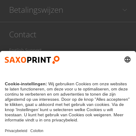
Betalingswijzen
Contact
English Support
078 486 999
Ma - Vr:
8.00 - 17.00 uur
Contactformulier
klantenservice@saxoprint.be