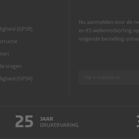
Nu aanmelden voor de ni
ligheid (GPSR)
en €5 welkomstkorting o
volgende bestelling ontv
tructie
onen
de vragen
ligheid (GPSR)
25
JAAR
DRUKERVARING