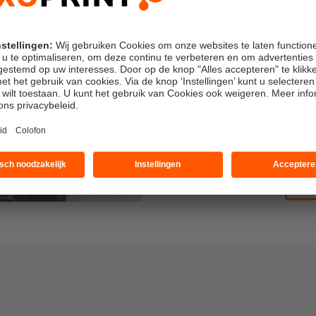
Contact
U hebt nog vragen? U kunt 
contactformulier.
085 20 85 800
Ma - Vr: 8 - 17 Uhr
klantenservice@saxoprint.
Naa