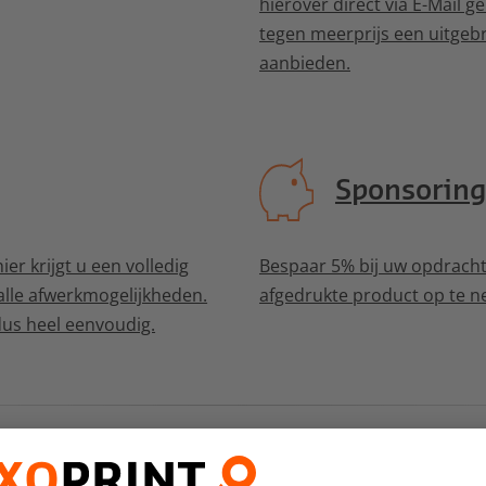
hierover direct via E-Mail g
tegen meerprijs een uitgeb
aanbieden.
Sponsorin
er krijgt u een volledig
Bespaar 5% bij uw opdracht
 alle afwerkmogelijkheden.
afgedrukte product op te 
dus heel eenvoudig.