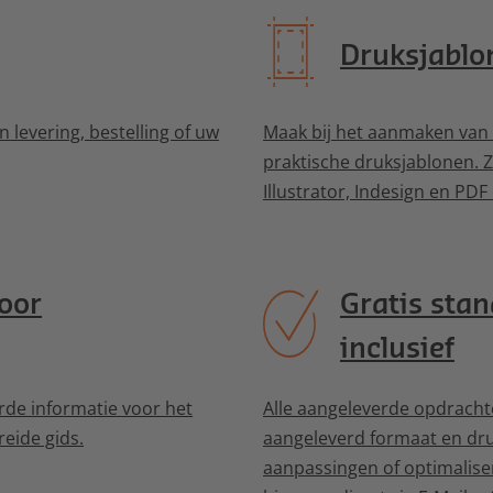
search
Druksjablo
result.
Touch
devices
 levering, bestelling of uw
Maak bij het aanmaken van
users
praktische druksjablonen. 
can
Illustrator, Indesign en PDF
use
touch
and
swipe
oor
Gratis sta
gestures.
inclusief
rde informatie voor het
Alle aangeleverde opdrach
eide gids.
aangeleverd formaat en dr
aanpassingen of optimalise