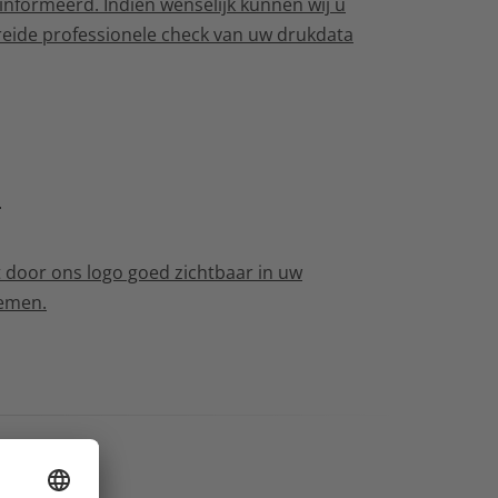
eïnformeerd. Indien wenselijk kunnen wij u
reide professionele check van uw drukdata
g
 door ons logo goed zichtbaar in uw
nemen.