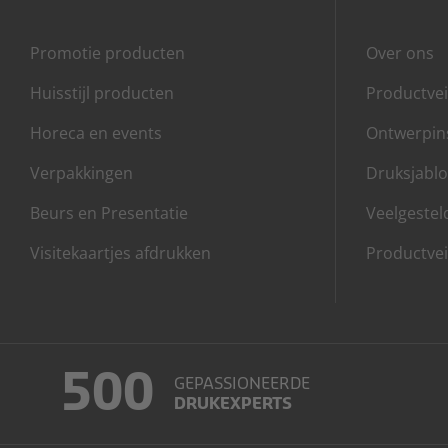
Promotie producten
Over ons
Huisstijl producten
Productvei
Horeca en events
Ontwerpins
Verpakkingen
Druksjabl
Beurs en Presentatie
Veelgestel
Visitekaartjes afdrukken
Productvei
500
GEPASSIONEERDE
DRUKEXPERTS