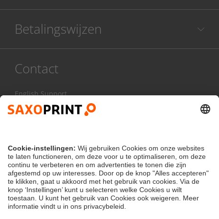
Betalingswijzen
Contact
English Support
078 486 999
Ma - Vr:
8.00 - 17.00 uur
Contactformulier
klantenservice@saxoprint.be