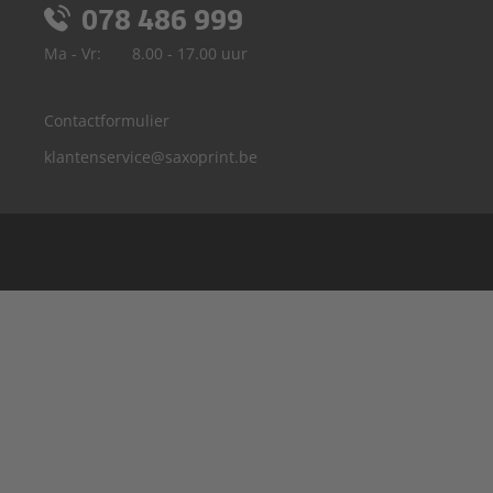
078 486 999
Ma - Vr:
8.00 - 17.00 uur
Contactformulier
klantenservice@saxoprint.be
Duitsland
Frankrijk
Groot-Brittannië
Italië