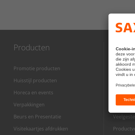
Producten
Inform
Promotie producten
Over ons
Huisstijl producten
Productve
Horeca en events
Ontwerpin
Verpakkingen
Druksjab
Beurs en Presentatie
Veelgeste
Visitekaartjes afdrukken
Productve