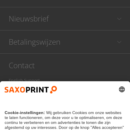
Nieuwsbrief
Betalingswijzen
Contact
English Support
078 486 999
Ma - Vr:
8.00 - 17.00 uur
Contactformulier