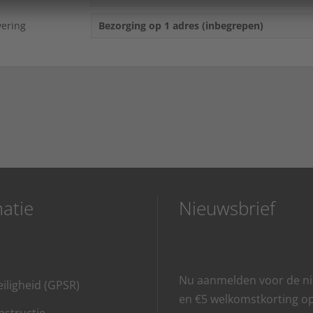
vering
Bezorging op 1 adres (inbegrepen)
atie
Nieuwsbrief
Nu aanmelden voor de ni
iligheid (GPSR)
en €5 welkomstkorting o