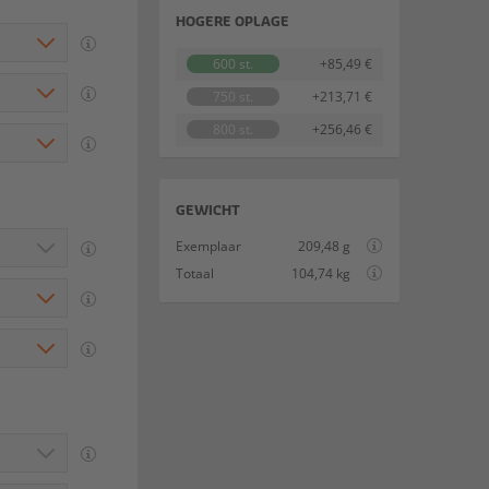
HOGERE OPLAGE
600 st.
+85,49 €
750 st.
+213,71 €
800 st.
+256,46 €
GEWICHT
Exemplaar
209,48 g
Totaal
104,74 kg