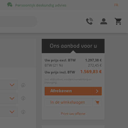
Persoonlijk deskundig advies
FR
Ons aanbod voor u
Uw prijs excl. BTW
1.297,38 €
BTW
(21 %)
272,45 €
Uw prijs incl. BTW
1.569,83 €
Incl. afdrukken, verdere verwerking en
bezorging.
Afrekenen
In de winkelwagen
Print uw offerte