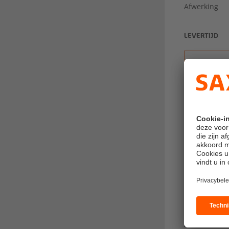
Afwerking
LEVERTIJD
Productie sta
EXTRA SERVI
Bestandscont
Sponsoring
Adres afzen