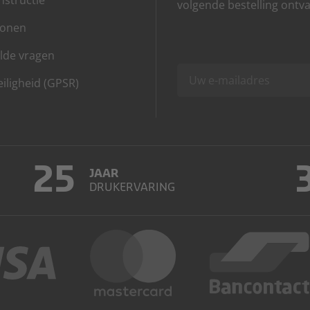
structie
volgende bestelling ontv
lonen
lde vragen
iligheid (GPSR)
25
JAAR
DRUKERVARING