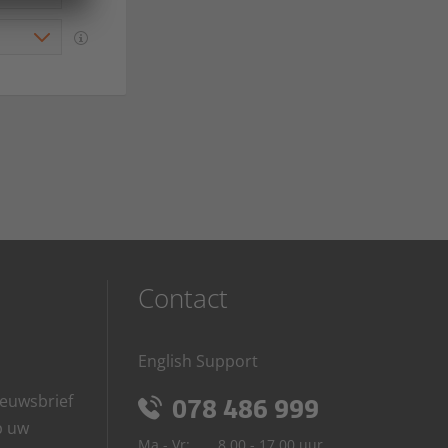
Contact
English Support
euwsbrief
078 486 999
p uw
Ma - Vr:
8.00 - 17.00 uur