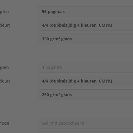
touch
and
ijden
96 pagina's
swipe
gestures.
kleur)
4/4 (dubbelzijdig 4 kleuren, CMYK)
130 g/m² glans
ijden
4 pagina's
kleur)
4/4 (dubbelzijdig 4 kleuren, CMYK)
250 g/m² glans
hode
Gelijmd gebrocheerd