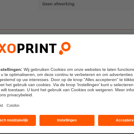
Geen afwerking
Standaard
geschat rond 18/08
rt direct na ontvangst van het bestand en betaling tot
14 uur
.
CE
role
Basis bestandscontrole (gratis)
Zonder sponsoring
der
Adres afzender: SAXOPRINT