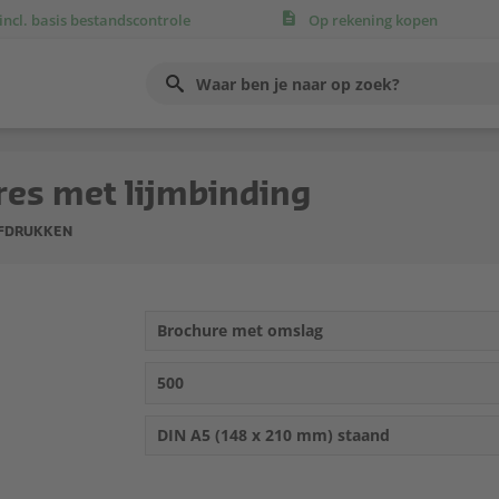
incl. basis bestandscontrole
Op rekening kopen
Use
up
and
down
arrows
to
es met lijmbinding
select
available
result.
AFDRUKKEN
Press
enter
to
go
Brochure met omslag
to
selected
search
500
result.
Touch
devices
DIN A5 (148 x 210 mm) staand
users
can
use