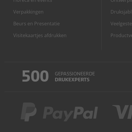
Horeca en events
Ontwerpin
Verpakkingen
Druksjab
Beurs en Presentatie
Veelgeste
Visitekaartjes afdrukken
Productve
500
GEPASSIONEERDE
DRUKEXPERTS