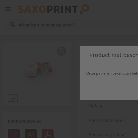
Soupbeker
Product niet besch
BEREKENEN EN AFDRUKKEN
Onze papieren bekers zijn hela
Vulhoogte
Oplage
Aantal bladzijden
DRUKSJABLONEN
Bedrukking (kleur)